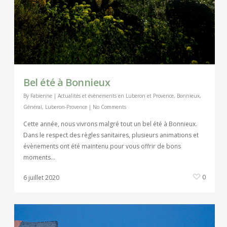
Bel été à Bonnieux
By
Fabienne
|
Actualités et évènements en Luberon et Provence
,
Bonnieux
,
Général
,
Luberon-Provence
|
No Comments
Cette année, nous vivrons malgré tout un bel été à Bonnieux.
Dans le respect des règles sanitaires, plusieurs animations et
évènements ont été maintenu pour vous offrir de bons
moments…
0
6 juillet 2020