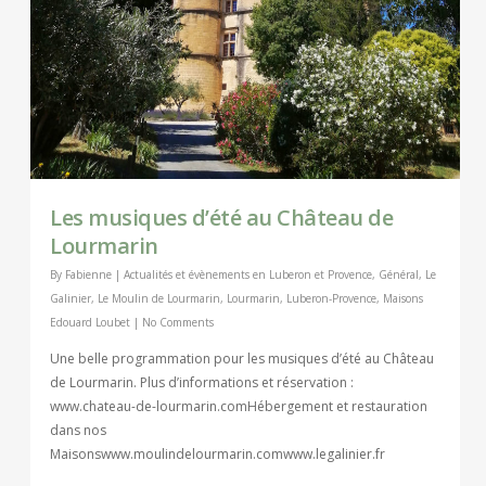
Les musiques d’été au Château de
Lourmarin
By
Fabienne
|
Actualités et évènements en Luberon et Provence
,
Général
,
Le
Galinier
,
Le Moulin de Lourmarin
,
Lourmarin
,
Luberon-Provence
,
Maisons
Edouard Loubet
|
No Comments
Une belle programmation pour les musiques d’été au Château
de Lourmarin. Plus d’informations et réservation :
www.chateau-de-lourmarin.comHébergement et restauration
dans nos
Maisonswww.moulindelourmarin.comwww.legalinier.fr