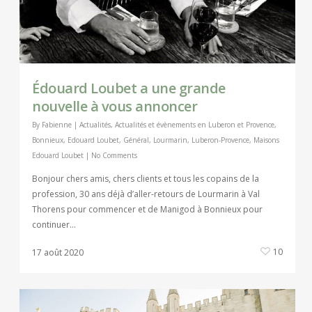
Édouard Loubet a une grande
nouvelle à vous annoncer
By
Fabienne
|
Actualités
,
Actualités et évènements en Luberon et Provence
,
Bonnieux
,
Edouard Loubet
,
Général
,
Lourmarin
,
Luberon-Provence
,
Maisons
Edouard Loubet
|
No Comments
Bonjour chers amis, chers clients et tous les copains de la
profession, 30 ans déjà d’aller-retours de Lourmarin à Val
Thorens pour commencer et de Manigod à Bonnieux pour
continuer…
10
17 août 2020