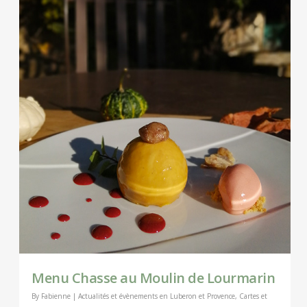
Menu Chasse au Moulin de Lourmarin
By
Fabienne
|
Actualités et évènements en Luberon et Provence
,
Cartes et