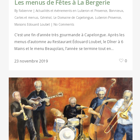
Les menus de Fêtes à La Bergerie
By
Fabienne
|
Actualités et évènements en Luberon et Provence
,
Bonnieux
,
Cartes et menus
,
Général
,
Le Domaine de Capelongue
,
Luberon-Provence
,
Maisons Edouard Loubet
|
No Comments
C’est une fin d’année très gourmande à Capelongue. Après les
menus d’automne au Restaurant Édouard Loubet, le Dîner à 6
Mains et le menu Beaujolais, l’année se termine tout en…
0
23 novembre 2019