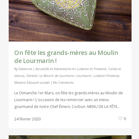
On fête les grands-mères au Moulin
de Lourmarin !
By
Fabienne
|
Actualités et évènements en Luberon et Provence
,
Cartes et
menus
,
Général
,
Le Moulin de Lourmarin
,
Lourmarin
,
Luberon-Provence
,
Maisons Edouard Loubet
|
No Comments
Le Dimanche 1er Mars, on fête les grands-mères au Moulin de
Lourmarin ! L'occasion de les remercier avec un menu
gourmand de notre Chef Émeric Corbon. MENU DE LA FÊTE...
0
24 février 2020