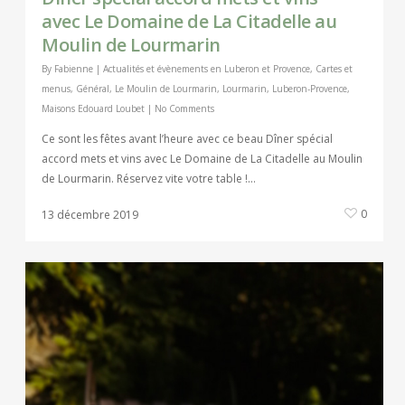
avec Le Domaine de La Citadelle au
Moulin de Lourmarin
By
Fabienne
|
Actualités et évènements en Luberon et Provence
,
Cartes et
menus
,
Général
,
Le Moulin de Lourmarin
,
Lourmarin
,
Luberon-Provence
,
Maisons Edouard Loubet
|
No Comments
Ce sont les fêtes avant l’heure avec ce beau Dîner spécial
accord mets et vins avec Le Domaine de La Citadelle au Moulin
de Lourmarin. Réservez vite votre table !…
0
13 décembre 2019