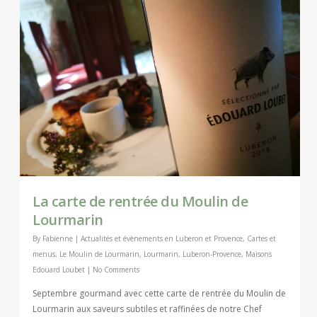
La carte de rentrée du Moulin de
Lourmarin
By
Fabienne
|
Actualités et évènements en Luberon et Provence
,
Cartes et
menus
,
Le Moulin de Lourmarin
,
Lourmarin
,
Luberon-Provence
,
Maisons
Edouard Loubet
|
No Comments
Septembre gourmand avec cette carte de rentrée du Moulin de
Lourmarin aux saveurs subtiles et raffinées de notre Chef