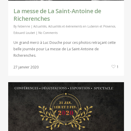
La messe de La Saint-Antoine de
Richerenches
By
Fabienne
|
Actualités
,
Actualités et évènements en Luberon et Provence
,
Edouard Loubet
|
No Comments
Un grand merci à Luc Douche pour ces photos retraçant cette
belle journée pour La messe de La Saint-Antoine de
Richerenches.
1
27 janvier 2020