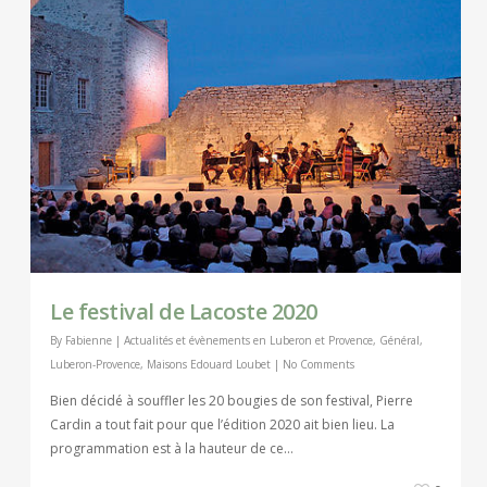
Le festival de Lacoste 2020
By
Fabienne
|
Actualités et évènements en Luberon et Provence
,
Général
,
Luberon-Provence
,
Maisons Edouard Loubet
|
No Comments
Bien décidé à souffler les 20 bougies de son festival, Pierre
Cardin a tout fait pour que l’édition 2020 ait bien lieu. La
programmation est à la hauteur de ce…