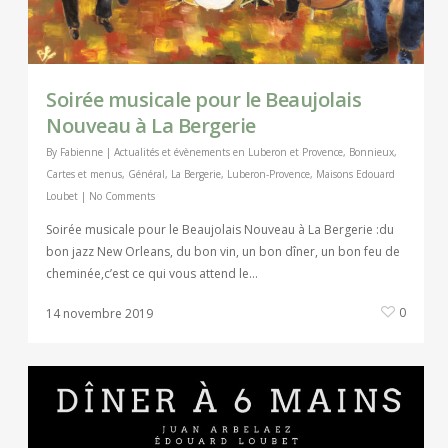
Soirée musicale pour le Beaujolais
Nouveau à La Bergerie
By
Fabienne
|
Actualités et évènements en Luberon et Provence
,
Bonnieux
,
Cartes et menus
,
Général
,
La Bergerie
,
Luberon-Provence
,
Maisons Edouard
Loubet
|
No Comments
Soirée musicale pour le Beaujolais Nouveau à La Bergerie :du
bon jazz New Orleans, du bon vin, un bon dîner, un bon feu de
cheminée,c’est ce qui vous attend le…
0
14 novembre 2019