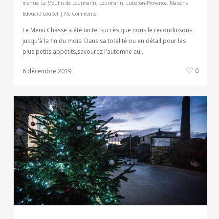
menus
,
Le Moulin de Lourmarin
,
Lourmarin
,
Luberon-Provence
,
Maisons
Edouard Loubet
|
No Comments
Le Menu Chasse a été un tel succès que nous le reconduisons
jusqu'à la fin du mois. Dans sa totalité ou en détail pour les
plus petits appétits,savourez l'automne au...
0
6 décembre 2019