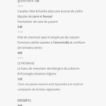
grand-mère
72€
~~~
Canette rôtie & fumée dans une écorce de cèdre
Mijotée de
carvi
et
fenouil
Parmentier de rave du pauvre
54€
~~~
Filet de chevreuil saisi et simple jus de cuisson
Pommes calville sautées à l’
immortelle
& confiture
de tomates vertes
68€
~~~
LE FROMAGE
Le banc de menuisier des Bergers du Luberon
Et fromages d’autres régions
22€
Tous nos pains maison sont façonnés à la main et
composés de farines régionales.
DESSERTS
30€