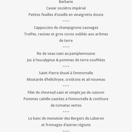
Barbarie
Caviar osciètre impérial
Petites feuilles d’
oseille
en vinaigrette douce
~~~
Cappuccino de champignons sauvages
Truffes, racines et gros cocos oubliés aux
arômes
de terre
~~~
Ris de veau saisi au pamplemousse
Jus à l’
eucalyptus
& pommes de terre soufflées
~~~
Saint-Pierre étuvé à l’
immortelle
Moutarde d’
hélichryse
, croûtons et ail nouveau
~~~
Filet de chevreuil saisi et simple jus de cuisson
Pommes calville sautées à l’
immortelle
& confiture
de tomates vertes
~~~
Le banc de menuisier des Bergers du Luberon
et fromages d’autres régions
~~~