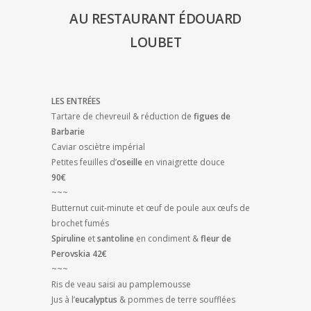
AU RESTAURANT ÉDOUARD
LOUBET
LES ENTRÉES
Tartare de chevreuil & réduction de
figues de
Barbarie
Caviar osciètre impérial
Petites feuilles d’
oseille
en vinaigrette douce
90€
~~~
Butternut cuit-minute et œuf de poule aux œufs de
brochet fumés
Spiruline
et
santoline
en condiment &
fleur de
Perovskia
42€
~~~
Ris de veau saisi au pamplemousse
Jus à l’
eucalyptus
& pommes de terre soufflées