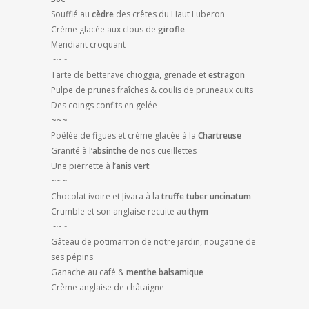
Soufflé au
cèdre
des crêtes du Haut Luberon
Crème glacée aux clous de
girofle
Mendiant croquant
~~~
Tarte de betterave chioggia, grenade et
estragon
Pulpe de prunes fraîches & coulis de pruneaux cuits
Des coings confits en gelée
~~~
Poêlée de figues et crème glacée à la
Chartreuse
Granité à l’
absinthe
de nos cueillettes
Une pierrette à l’
anis vert
~~~
Chocolat ivoire et Jivara à la
truffe tuber uncinatum
Crumble et son anglaise recuite au
thym
~~~
Gâteau de potimarron de notre jardin, nougatine de
ses pépins
Ganache au café &
menthe balsamique
Crème anglaise de châtaigne