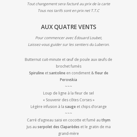
Tout changement sera facturé au prix de la carte
Tous nos tarifs sont en prix net T.T.C
AUX QUATRE VENTS
Pour commencer avec Édouard Loubet,
Laissez-vous guider sur les sentiers du Luberon.
Butternut cuit-minute et œuf de poule aux œufs de
brochet fumés
Spiruline
et
santoline
en condiment &
fleur de
Perovskia
~~~
Loup de ligne à la fleur de sel
« Souvenir des côtes Corses »
Légère infusion à la
sauge
et chips d’orange
~~~
Carré d’agneau saisi en cocotte et fumé au
thym
Jus au
serpolet des Claparèdes
et le gratin de ma
grand-mère