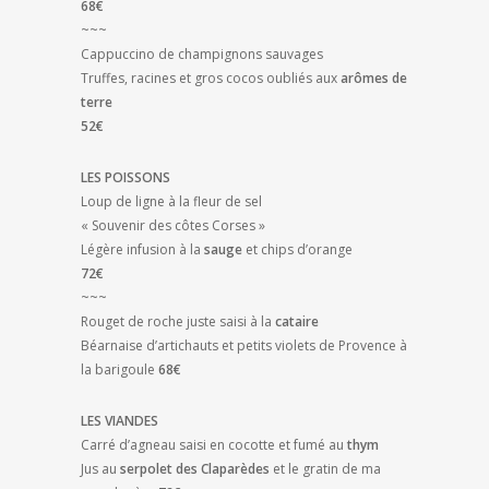
68€
~~~
Cappuccino de champignons sauvages
Truffes, racines et gros cocos oubliés aux
arômes de
terre
52€
LES POISSONS
Loup de ligne à la fleur de sel
« Souvenir des côtes Corses »
Légère infusion à la
sauge
et chips d’orange
72€
~~~
Rouget de roche juste saisi à la
cataire
Béarnaise d’artichauts et petits violets de Provence à
la barigoule
68€
LES VIANDES
Carré d’agneau saisi en cocotte et fumé au
thym
Jus au
serpolet des Claparèdes
et le gratin de ma