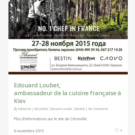
Edouard Loubet,
ambassadeur de la cuisine française à
Kiev
By
Fabienne
|
Actualités
,
Edouard Loubet
,
Général
|
No Comments
Plus d’informations sur le site de Citronelle
1
6 novembre 2015