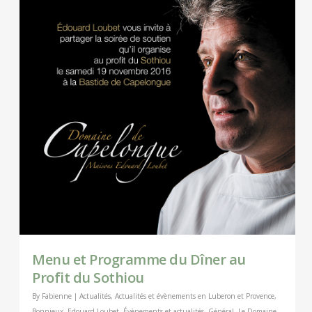
Menu et Programme du Dîner au
Profit du Sothiou
By
Fabienne
|
Actualités
,
Actualités et évènements en Luberon et Provence
,
Bonnieux
,
Edouard Loubet
,
Évènements et actualités
,
Général
,
Le Domaine