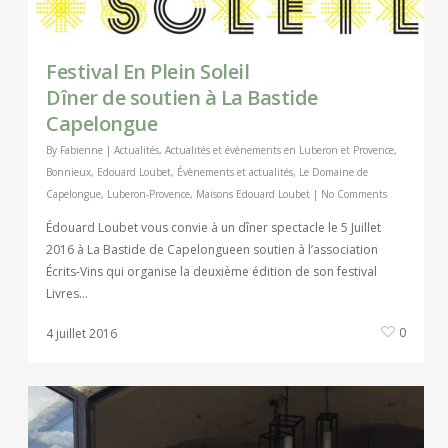
Festival En Plein Soleil
Dîner de soutien à La Bastide
Capelongue
By
Fabienne
|
Actualités
,
Actualités et évènements en Luberon et Provence
,
Bonnieux
,
Edouard Loubet
,
Évènements et actualités
,
Le Domaine de
Capelongue
,
Luberon-Provence
,
Maisons Edouard Loubet
|
No Comments
Édouard Loubet vous convie à un dîner spectacle le 5 Juillet
2016 à La Bastide de Capelongueen soutien à l’association
Écrits-Vins qui organise la deuxième édition de son festival
Livres…
0
4 juillet 2016