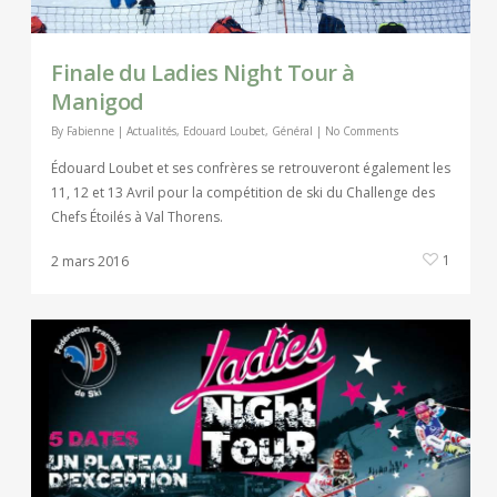
Finale du Ladies Night Tour à
Manigod
By
Fabienne
|
Actualités
,
Edouard Loubet
,
Général
|
No Comments
Édouard Loubet et ses confrères se retrouveront également les
11, 12 et 13 Avril pour la compétition de ski du Challenge des
Chefs Étoilés à Val Thorens.
1
2 mars 2016