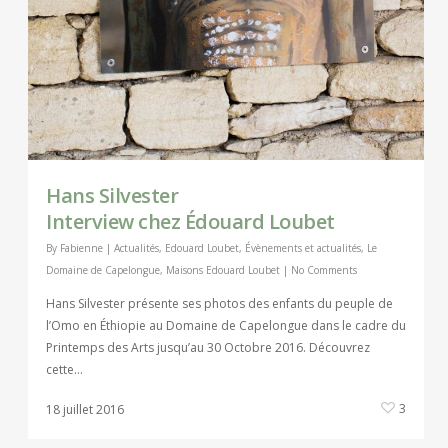
Hans Silvester
Interview chez Édouard Loubet
By
Fabienne
|
Actualités
,
Edouard Loubet
,
Évènements et actualités
,
Le
Domaine de Capelongue
,
Maisons Edouard Loubet
|
No Comments
Hans Silvester présente ses photos des enfants du peuple de
l’Omo en Éthiopie au Domaine de Capelongue dans le cadre du
Printemps des Arts jusqu’au 30 Octobre 2016. Découvrez
cette…
3
18 juillet 2016