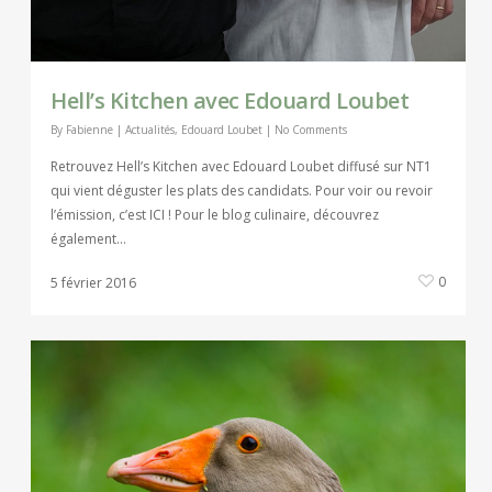
Hell’s Kitchen avec Edouard Loubet
By
Fabienne
|
Actualités
,
Edouard Loubet
|
No Comments
Retrouvez Hell’s Kitchen avec Edouard Loubet diffusé sur NT1
qui vient déguster les plats des candidats. Pour voir ou revoir
l’émission, c’est ICI ! Pour le blog culinaire, découvrez
également…
0
5 février 2016