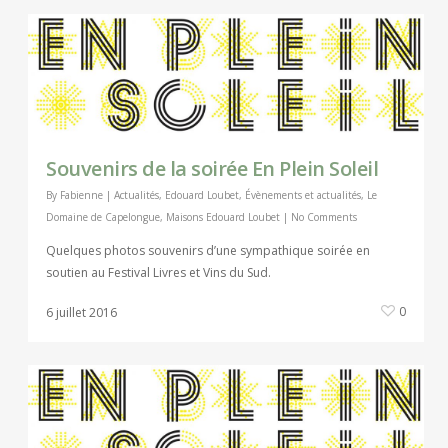
Souvenirs de la soirée En Plein Soleil
By
Fabienne
|
Actualités
,
Edouard Loubet
,
Évènements et actualités
,
Le
Domaine de Capelongue
,
Maisons Edouard Loubet
|
No Comments
Quelques photos souvenirs d’une sympathique soirée en
soutien au Festival Livres et Vins du Sud.
0
6 juillet 2016