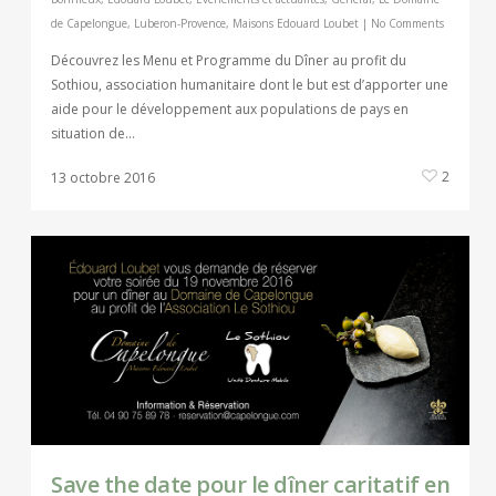
de Capelongue
,
Luberon-Provence
,
Maisons Edouard Loubet
|
No Comments
Découvrez les Menu et Programme du Dîner au profit du
Sothiou, association humanitaire dont le but est d’apporter une
aide pour le développement aux populations de pays en
situation de…
2
13 octobre 2016
Save the date pour le dîner caritatif en