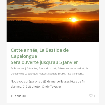
Cette année, La Bastide de
Capelongue
Sera ouverte jusqu’au 5 Janvier
By
Fabienne
|
Actualités
,
Edouard Loubet
,
Évènements et actualités
,
Le
Domaine de Capelongue
,
Maisons Edouard Loubet
|
No Comments
Nous vous préparons déjà de merveilleuses fêtes de fin
d’année. Crédit photo : Cindy Teyssier
1
11 août 2016