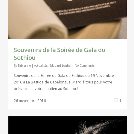
Souvenirs de la Soirée de Gala du
Sothiou
By
Fabienne
|
Actualités
,
Edouard Loubet
|
No Comments
Souvenirs de la Soirée de Gala du Sothiou du 19 Novembre
2016 à La Bastide de Capelongue. Merci à tous pour votre
présence et votre soutien au Sothiou !
1
26 novembre 2016