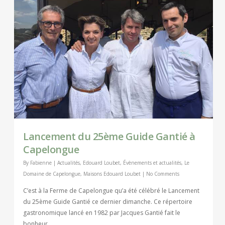
Lancement du 25ème Guide Gantié à
Capelongue
By
Fabienne
|
Actualités
,
Edouard Loubet
,
Évènements et actualités
,
Le
Domaine de Capelongue
,
Maisons Edouard Loubet
|
No Comments
C’est à la Ferme de Capelongue qu’a été célébré le Lancement
du 25ème Guide Gantié ce dernier dimanche. Ce répertoire
gastronomique lancé en 1982 par Jacques Gantié fait le
bonheur…