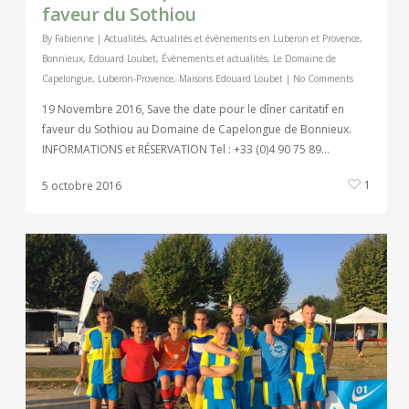
faveur du Sothiou
By
Fabienne
|
Actualités
,
Actualités et évènements en Luberon et Provence
,
Bonnieux
,
Edouard Loubet
,
Évènements et actualités
,
Le Domaine de
Capelongue
,
Luberon-Provence
,
Maisons Edouard Loubet
|
No Comments
19 Novembre 2016, Save the date pour le dîner caritatif en
faveur du Sothiou au Domaine de Capelongue de Bonnieux.
INFORMATIONS et RÉSERVATION Tel : +33 (0)4 90 75 89…
1
5 octobre 2016