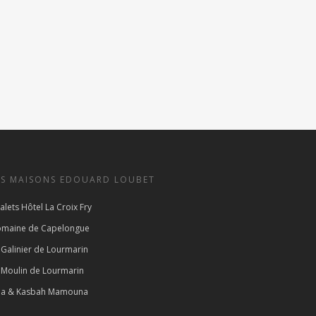
ES MAISONS EDOUARD LOUBET
alets Hôtel La Croix Fry
maine de Capelongue
 Galinier de Lourmarin
 Moulin de Lourmarin
lla & Kasbah Mamouna