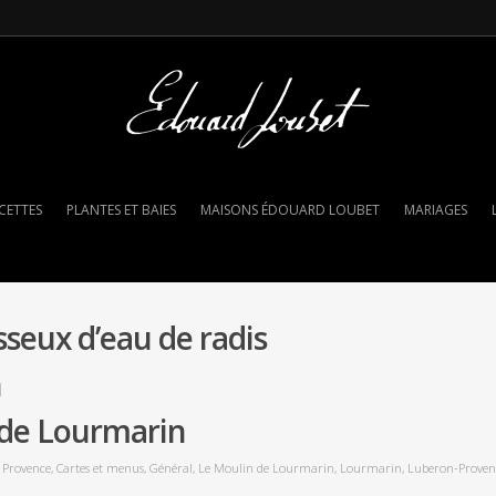
CETTES
PLANTES ET BAIES
MAISONS ÉDOUARD LOUBET
MARIAGES
sseux d’eau de radis
n
 de Lourmarin
t Provence
,
Cartes et menus
,
Général
,
Le Moulin de Lourmarin
,
Lourmarin
,
Luberon-Proven