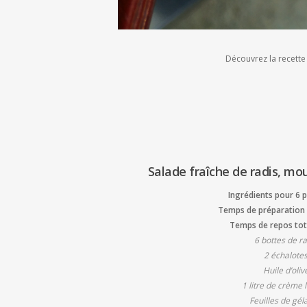
Découvrez la recette
Salade fraîche de radis, mo
Ingrédients pour 6 
Temps de préparation 
Temps de repos tota
6 bottes de ra
2 échalote
Huile d’oliv
1 litre de crème 
Feuilles de gél