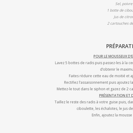
Sel, poivre
1 botte de cibou
Jus de citro
2 cartouches d
PRÉPARAT
POUR LE MOUSSEUX D’E
Lavez 5 bottes de radis puis passez-les à la ce
d’obtenir le maxim
Faites réduire cette eau de moitié et a
Rectifiez l’assaisonnement puis ajoutez la
Mettez-le tout dans le siphon et gazez de 2 ca
PRÉSENTATION ET 
Taillez le reste des radis à votre guise puis, 
ciboulette, les échalotes, le jus de 
Enfin, ajoutez la mousse 