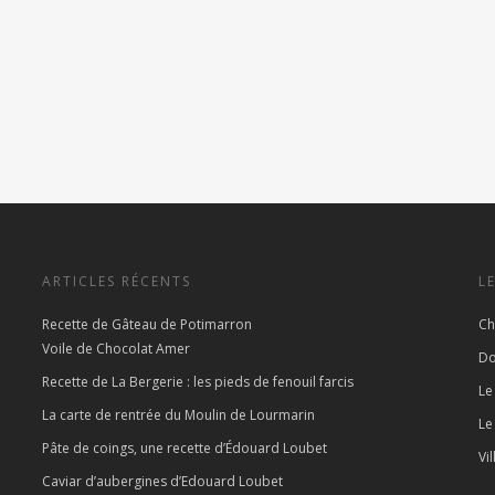
ARTICLES RÉCENTS
L
Recette de Gâteau de Potimarron
Ch
Voile de Chocolat Amer
Do
Recette de La Bergerie : les pieds de fenouil farcis
Le
La carte de rentrée du Moulin de Lourmarin
Le
Pâte de coings, une recette d’Édouard Loubet
Vi
Caviar d’aubergines d’Edouard Loubet