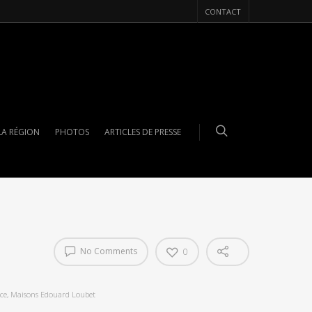
CONTACT
LA RÉGION
PHOTOS
ARTICLES DE PRESSE
No Comments
0
ce
,
Maisons Edouard Loubet