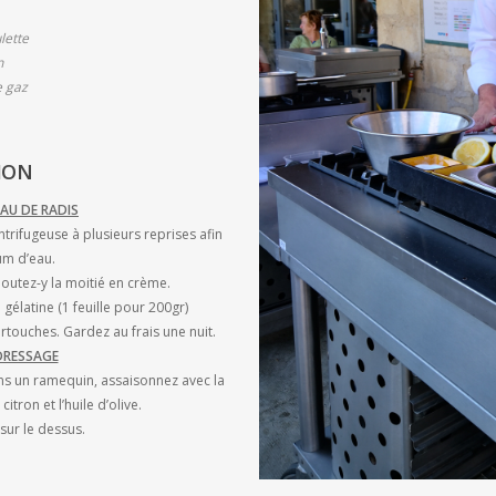
lette
n
e gaz
ION
AU DE RADIS
ntrifugeuse à plusieurs reprises afin
um d’eau.
joutez-y la moitié en crème.
 gélatine (1 feuille pour 200gr)
rtouches. Gardez au frais une nuit.
DRESSAGE
dans un ramequin, assaisonnez avec la
citron et l’huile d’olive.
sur le dessus.