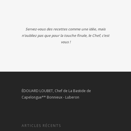
Servez-vous des recettes comme une idée, mais
n’oubliez pas que pour la touche finale, le Chef, c’est
vous !
ÉDOUARD LOUBET, Chef de La Bastide de
Capelongue** Bonnieux - Luberon
ARTICLES RÉCENTS