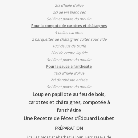
2cl d’huile d’olive
2cl de vin blanc sec
Sel fin et poivre du moulin
Pour la compote de carottes et châtaignes
4 belles carottes
2 barquettes de châtaignes cuites sous vide
10cl de jus de truffe
20cl de crème liquide
Sel fin et poivre du moulin
Pour la sauce à l’anthésite
10cl d’huile d’olive
2cl d’anthésite anisée
Sel fin et poivre du moulin
Loup en papillote au feu de bois,
carottes et châtaignes, compotée à
l’anthésite
Une Recette de Fêtes d’Édouard Loubet
PRÉPARATION
Écaillez, videz et ébarbez le loup. Farcissez-le de