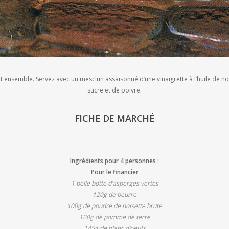
t ensemble. Servez avec un mesclun assaisonné d’une vinaigrette à l’huile de noix
sucre et de poivre.
FICHE DE MARCHÉ
Ingrédients pour 4 personnes :
Pour le financier
1 belle botte d’asperges vertes
120g de beurre
100g de poudre de noisette brute
120g de pomme de terre
145g de blanc d’oeufs