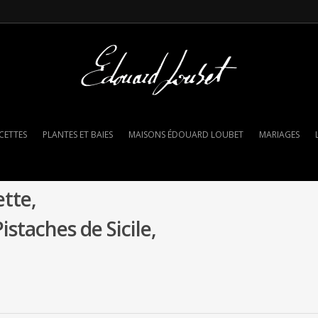
CETTES
PLANTES ET BAIES
MAISONS ÉDOUARD LOUBET
MARIAGES
ette,
staches de Sicile,