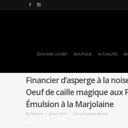
ÉDOUARD LOUBET
BOUTIQUE
ACTUALITÉS
RE
Financier d’asperge à la nois
Oeuf de caille magique aux Pi
Émulsion à la Marjolaine
By
Fabienne
23 avril 2013
Edouard Loubet
,
Recettes