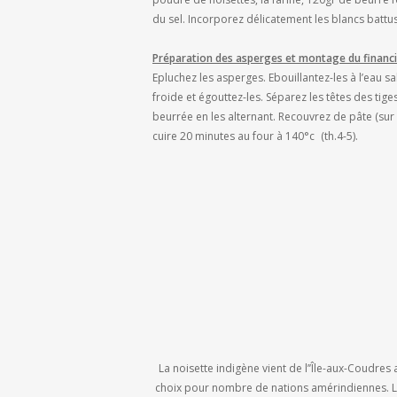
du sel. Incorporez délicatement les blancs battus
Préparation des asperges et montage du financi
Epluchez les asperges. Ebouillantez-les à l’eau sa
froide et égouttez-les. Séparez les têtes des tig
beurrée en les alternant. Recouvrez de pâte (sur 
cuire 20 minutes au four à 140°c (th.4-5).
La noisette indigène vient de l’’Île-aux-Coudres
choix pour nombre de nations amérindiennes. Le m