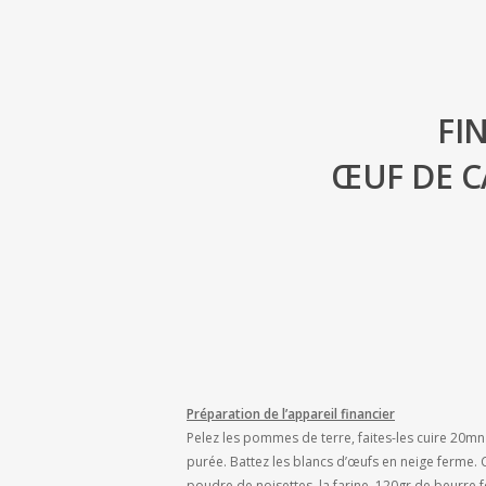
FI
ŒUF DE C
Préparation de l’appareil financier
Pelez les pommes de terre, faites-les cuire 20mn 
purée. Battez les blancs d’œufs en neige ferme. 
poudre de noisettes, la farine, 120gr de beurre