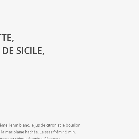
TE,
E SICILE,
ème, le vin blanc, le jus de citron et le bouillon
ez la marjolaine hachée. Laissez frémir 5 min,
assez au chinois étamine. Réservez.