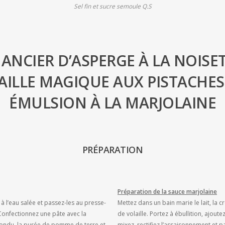
Sel fin et sucre semoule Q.S
NANCIER D’ASPERGE À LA NOISET
AILLE MAGIQUE AUX PISTACHES D
ÉMULSION À LA MARJOLAINE
PRÉPARATION
Préparation de la sauce marjolaine
à l’eau salée et passez-les au presse-
Mettez dans un bain marie le lait, la cr
Confectionnez une pâte avec la
de volaille. Portez à ébullition, ajout
 fondu, la purée de pomme de terre et
mixez, rectifiez l’assaisonnement et p