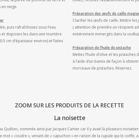
 en neige.
Préparation des œufs de caille magi
er
Clarifier les œufs de caille. Mettre le
lée, puis rafraîchissez sous l’eau
( attention de prendre un récipient a
es et disposez-les dans une tourtière
entièrement immergés dans la vodka). 
0.5 cm d’épaisseur environ) et faites
Préparation de l’huile de pistache
Mettez l’huile d’olive et les pistaches
à l’aide d’un bamix de façon à obten
morceaux de pistaches. Réservez.
ZOOM SUR LES PRODUITS DE LA RECETTE
La noisette
 au Québec, nommée ainsi par Jacques Cartier car il y avait là plusieurs noisetie
ot « coudre », venant de « capuchon » en raison de la cupule qui le coiffe, a 