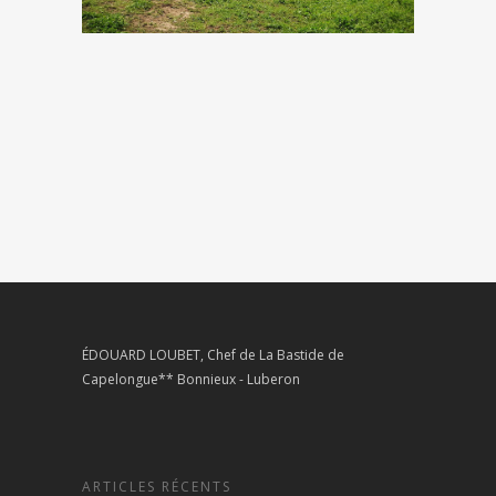
ÉDOUARD LOUBET, Chef de La Bastide de
Capelongue** Bonnieux - Luberon
ARTICLES RÉCENTS