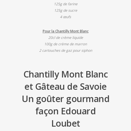
125g de farine
125g de sucre
4 œufs
Pour la Chantilly Mont Blanc
20cl de crème liquide
100g de crème de marron
2 cartouches de gaz pour siphon
Chantilly Mont Blanc
et Gâteau de Savoie
Un goûter gourmand
façon Edouard
Loubet