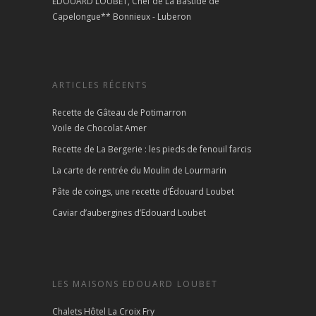
ÉDOUARD LOUBET, Chef de La Bastide de
Capelongue** Bonnieux - Luberon
ARTICLES RÉCENTS
Recette de Gâteau de Potimarron
Voile de Chocolat Amer
Recette de La Bergerie : les pieds de fenouil farcis
La carte de rentrée du Moulin de Lourmarin
Pâte de coings, une recette d’Édouard Loubet
Caviar d’aubergines d’Edouard Loubet
LES MAISONS EDOUARD LOUBET
Chalets Hôtel La Croix Fry